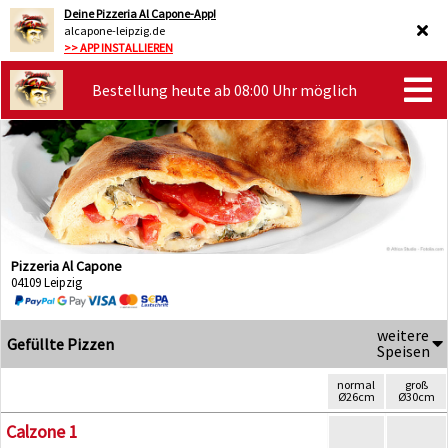
Deine Pizzeria Al Capone-App!
alcapone-leipzig.de
>> APP INSTALLIEREN
Bestellung heute ab 08:00 Uhr möglich
Pizzeria Al Capone
04109 Leipzig
weitere
Gefüllte Pizzen
Speisen
normal
groß
Ø26cm
Ø30cm
Calzone 1