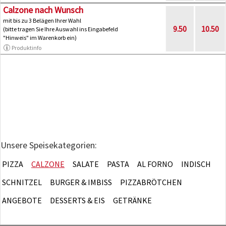
Calzone nach Wunsch
mit bis zu 3 Belägen Ihrer Wahl
9.50
10.50
(bitte tragen Sie Ihre Auswahl ins Eingabefeld
"Hinweis" im Warenkorb ein)
Produktinfo
Unsere Speisekategorien:
PIZZA
CALZONE
SALATE
PASTA
AL FORNO
INDISCH
SCHNITZEL
BURGER & IMBISS
PIZZABRÖTCHEN
ANGEBOTE
DESSERTS & EIS
GETRÄNKE