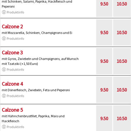
mit Schinken, Salami, Paprika, Hackfleisch und
9.50
10.50
Peperoni
Produktinfo
Calzone 2
9.50
10.50
mit Mozzarella, Schinken, Champignons und Ei
Produktinfo
Calzone 3
mit Gyros, Zwiebeln und Champignons, auf Wunsch
9.50
10.50
mit Tzatziki (+1,50 Euro)
Produktinfo
Calzone 4
9.50
10.50
mit Dönerfleisch, Zwiebeln, Feta und Peperoni
Produktinfo
Calzone 5
mit Hähnchenbrustfilet, Paprika, Mais und
9.50
10.50
Hackfleisch
Produktinfo