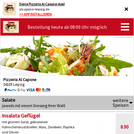
Deine Pizzeria Al Capone-App!
alcapone-leipzig.de
>> APP INSTALLIEREN
Bestellung heute ab 08:00 Uhr möglich
Pizzeria Al Capone
04109 Leipzig
Salate
weitere
Speisen
jeweils mit einem Dressing Ihrer Wahl
Insalata Geflügel
mit grünem Salat, gebratenen
8.90
Hähnchenbruststreifen, Mais, Zwiebeln, Paprika
und Oliven